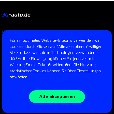
3G
-auto.de
Über uns
Speziell
Katalog
Service
Für ein optimales Website-Erlebnis verwenden wir
Kontakte
Cookies. Durch Klicken auf "Alle akzeptieren" willigen
Sie ein, dass wir solche Technologien verwenden
Impressum
dürfen. Ihre Einwilligung können Sie jederzeit mit
Wirkung für die Zukunft widerrufen. Die Nutzung
Agnes-Bernauer-Straße 151,
statistischer Cookies können Sie über Einstellungen
80687 München
abwählen.
+49 177 240-7478
info@3G-auto.de
Alle akzeptieren