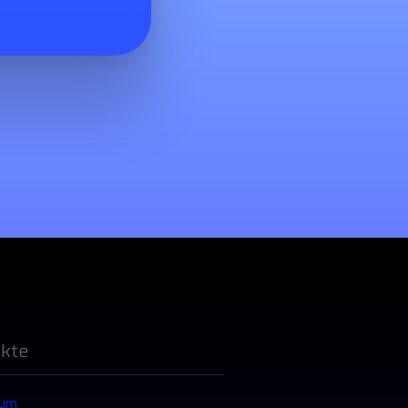
kte
sum