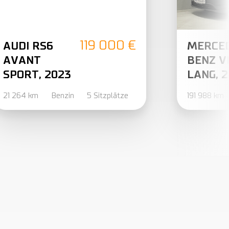
119 000 €
AUDI RS6
MERCE
AVANT
BENZ V
SPORT, 2023
LANG, 
21 264 km
Benzin
5 Sitzplätze
191 988 km