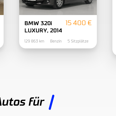
15 400 €
BMW 320i
LUXURY, 2014
129 863 km
Benzin
5 Sitzplätze
Autos für